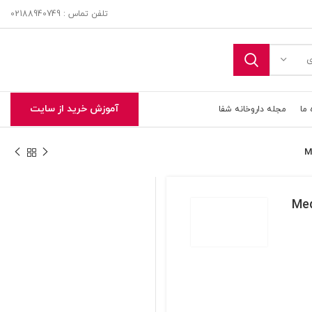
تلفن تماس : 02188940749
ی
آموزش خرید از سایت
 ما
مجله داروخانه شفا
Medila
تحویل اکسپرس در تهران و حومه