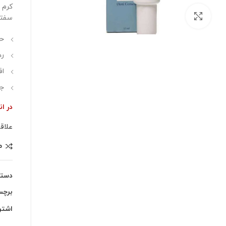
بزرگنمایی تصویر
سفتی
حاو
رد
اف
جل
در ان
علاق
م
دسته
برچ
اشتر