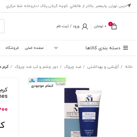
ادرس تهران، ‎وليعصر ،بالاتر از طالقاني ،كوچه گيلان،پلاک ۱،داروخانه شفا مركزي
0
0
تومان
ورود / ثبت نام
دسته بندی کالاها
صفحه اصلی
فروشگاه
خانه
آرایشی و بهداشتی
ضد چروک
دور چشم و لب ضد چروک
کرم دور چشم 
اتمام موجودی
nes
600
کر