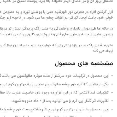
احتمال بروز آن را در اعضای دیگر خانواده بالا ببرد. پوست انسان در ناح
قرار گرفتن افراد در معرض نور خورشید حتی با پوستی تیره و به خصوص م
خونی شود باعث ایجاد تیرگی در اطراف چشم ها می شود. در ناحیه زیر چشم
در خانم ها طی دوران بارداری و قاعدگی به علت رنگ پریدگی بیش تر عروق خ
بیماری هایی از جمله بیماری های قلبی، تیروئیدی، کلیوی و کبدی که باع
متورم شدن پلک ها در بازه زمانی ای که خوابیدید سبب ایجاد این نوع ک
ایجاد می کند.
مشخصه های محصول
این محصول در ترکیبات خود سرشار از ماده موثره هالوکسیل می باشد 
یکی از دلایلی که کرم دور چشم هالوکسیل مدیلن را به بهترین کرم دور چشم تبدیل کرده وجود ویتامین K به منظور برط
ترکیبات ضد آفتابی که در این فرآورده وجود دارد خاصیت قدرت بالا حفاظ
تاثیرات اثر گذار این کرم را می توانید بعد از 2 ماه متوجه شوید.
این محصول به عنوان بهترین کرم دور چشم بافت پوست دور چشم را ب