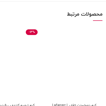
محصولات مرتبط
-13%
کرم دمولسنت لافارر | Lafarrerr
کرم ترمی