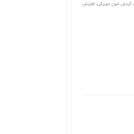
کسیل می باشد که موجب گردش خون مویرگی، افزایش
پاسخگوی سوالات شما
با خیال راحت خرید کنید
تضمین اصالت محصولات