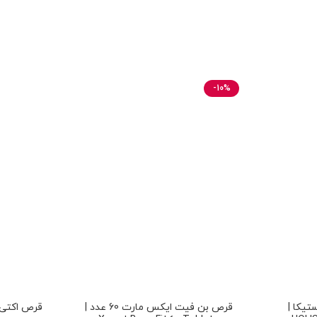
-10%
یکا |
قرص بن فیت ایکس مارت 60 عدد |