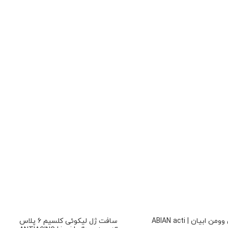
قرص اکتی وومن ابیان | ABIAN acti
سافت ژل لیکوئی کلسیم 6 پلاس