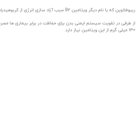
ریبوفلاوین که با نام دیگر ویتامین B2 سبب آزاد سازی انرژی از کربوهیدرات ها، پروتئین و چربی ها می شود. همچنین برای تکثیر، رشد و ترمیم یا بازسازی پوست، مو، ناخن و مفاصل مصرف ریبوفلاوین ضروری می باشد.
130 میلی گرم از این ویتامین نیاز دارد.