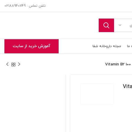
تلفن تماس : 02188940749
ی
آموزش خرید از سایت
 ما
مجله داروخانه شفا
Vitamin B2 1
تحویل اکسپرس در تهران و حومه