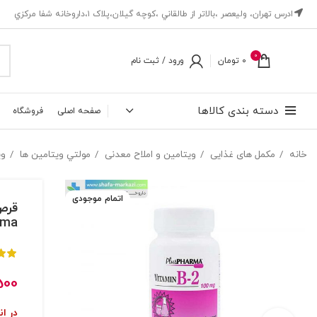
ادرس تهران، ‎وليعصر ،بالاتر از طالقاني ،كوچه گيلان،پلاک ۱،داروخانه شفا مركزي
0
0
تومان
ورود / ثبت نام
دسته بندی کالاها
صفحه اصلی
فروشگاه
خانه
مکمل های غذایی
ویتامین و املاح معدنی
مولتي ويتامين ها
وي
اتمام موجودی
rma
500
در ان