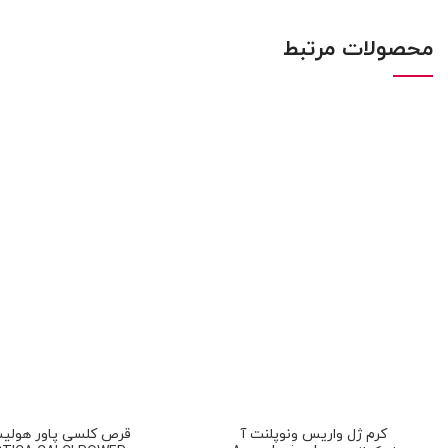
محصولات مرتبط
کرم ژل واریس ونوپلنت آ
قرص کلسی پاور هولیست