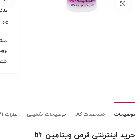
بزرگنمایی تصویر
علاق
م
دسته
برچ
اشتر
توضیحات
مشخصات کالا
توضیحات تکمیلی
نظرات (4)
خرید اینترنتی قرص ویتامین b2