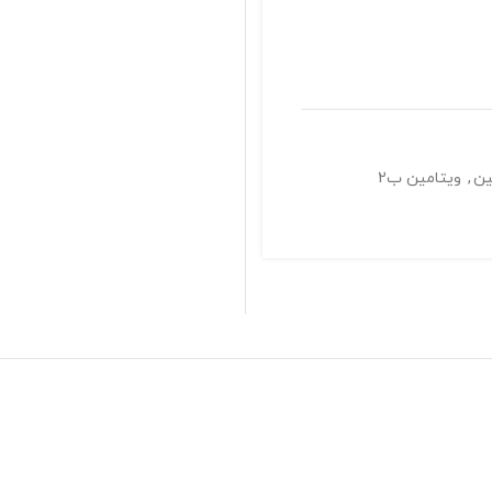
پاسخگوی سوالات شما
با خیال راحت خرید کنید
ین
,
ویتامین ب2
تضمین اصالت محصولات