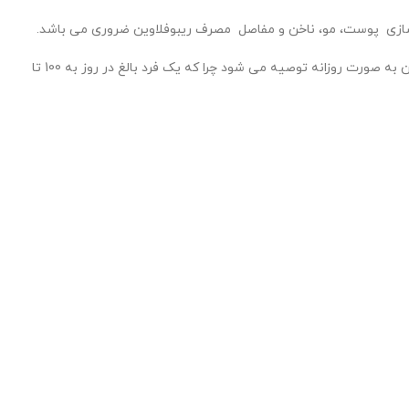
از طرفی در تقویت سیستم ایمنی بدن برای حفاظت در برابر بیماری ها مصرف ویتامین ب 2 ضروری می باشد. به دلیل عدم جذب این ویتامین مصرف آن به صورت روزانه توصیه می شود چرا که یک فرد بالغ در روز به 100 تا