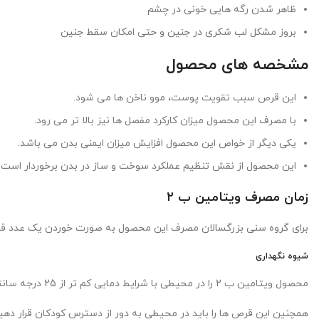
ظاهر شدن رگه هایی خونی در چشم
بروز مشکل لب شکری در جنین و حتی امکان سقط جنین
مشخصه های محصول
این قرص سبب تقویت پوست، موو ناخن ها می شود.
با مصرف این محصول میزان کارکرد مفصل ها نیز بالا تر می رود.
یکی دیگر از خواص این محصول افزایش میزان ایمنی بدن می باشد.
این محصول از نقش تنظیم عملکرد سوخت و ساز در بدن برخوردار است.
زمان مصرف ویتامین ب ۲
برای گروه سنی بزرگسالان مصرف این محصول به صورت خوردن یک عدد قرص ویتامین ب 2 به همراه یک لی
شیوه نگهداری
محصول ویتامین ب 2 را در محیطی با شرایط دمایی کم تر از 25 درجه سانتی گراد و به دور از نور، رطوبت و تابش مستقیم نور خورشید نگه داری کنید.
همچنین این قرص ها را باید در محیطی به دور از دسترس کودکان قرار دهید