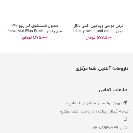
قرص مولتی ویتامین اکتی ناتال
محلول شستشوی لنز رنیو 240
ابیان | Liberty swiss acti natal
میلی لیتر | ReNu MultiPlus Fresh
Solution
multivitamin
577,500
تومان
1,175,000
تومان
داروخانه آنلاین شفا مرکزی
اطلاعات تماس
تهران، ‎وليعصر ،بالاتر از طالقاني ،
كوچه گيلان،پلاک ۱،داروخانه شفا مركزي
تلفن: 02188940749