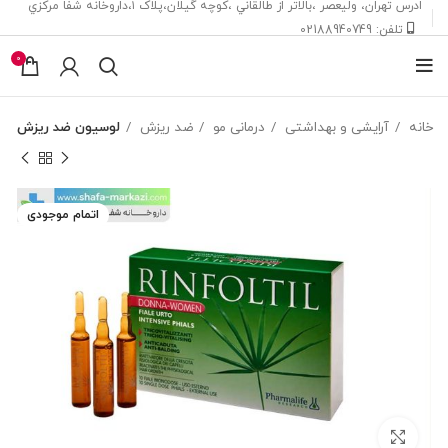
ادرس تهران، ‎وليعصر ،بالاتر از طالقاني ،كوچه گيلان،پلاک ۱،داروخانه شفا مركزي
تلفن: 02188940749
0
خانه
آرایشی و بهداشتی
درمانی مو
ضد ریزش
لوسیون ضد ریزش
اتمام موجودی
بزرگنمایی تصویر