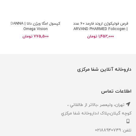
قرص فولیکوژن اروند فارمد 60 عدد
کپسول امگا ویژن دانا | DANNA
Omega Vision
| ARVAND PHARMED Folicogen
tablets 60 tabs
1,452,000
تومان
775,500
تومان
داروخانه آنلاین شفا مرکزی
اطلاعات تماس
تهران، ‎وليعصر ،بالاتر از طالقاني ،
كوچه گيلان،پلاک ۱،داروخانه شفا مركزي
تلفن: 02188940749