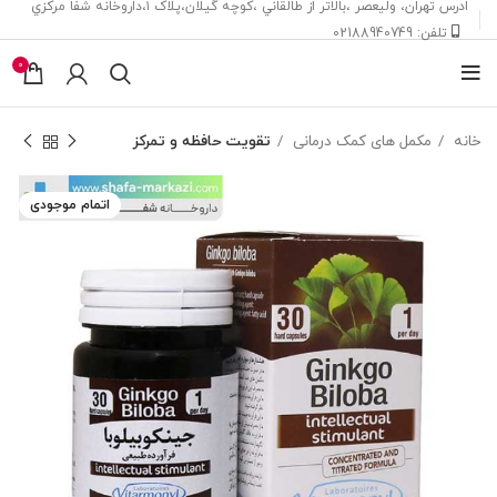
ادرس تهران، ‎وليعصر ،بالاتر از طالقاني ،كوچه گيلان،پلاک ۱،داروخانه شفا مركزي
تلفن: 02188940749
0
خانه
مکمل های کمک درمانی
تقويت حافظه و تمرکز
اتمام موجودی