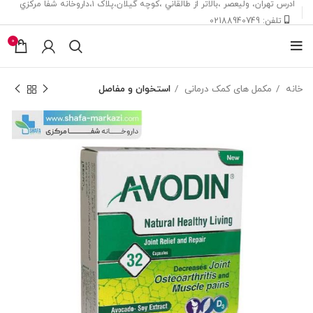
ادرس تهران، ‎وليعصر ،بالاتر از طالقاني ،كوچه گيلان،پلاک ۱،داروخانه شفا مركزي
تلفن: 02188940749
0
خانه
مکمل های کمک درمانی
استخوان و مفاصل