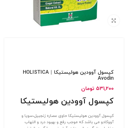
بزرگنمایی تصویر
کپسول آوودین هولیستیکا | HOLISTICA
Avodin
531,200
تومان
کپسول آوودین هولیستیکا
کپسول آوودین هولیستیکا حاوی عصاره زنجبیل،سویا و
آووکادو می باشد که موجب رفع و بهبود درد و التهاب