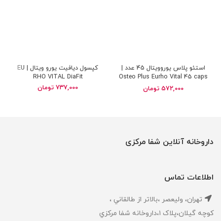
استئو پلاس یوروویتال 45 عدد |
کپسول دیافیت یورو ویتال | EU
RHO VITAL DiaFit
Osteo Plus Eurho Vital 45 caps
737,000
تومان
572,000
تومان
داروخانه آنلاین شفا مرکزی
اطلاعات تماس
تهران، ‎وليعصر ،بالاتر از طالقاني ،
كوچه گيلان،پلاک ۱،داروخانه شفا مركزي