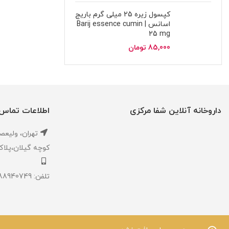
کپسول زیره 25 میلی گرم باریج
اسانس | Barij essence cumin
25 mg
85,000
تومان
داروخانه آنلاین شفا مرکزی
اطلاعات تماس
تهران، ‎وليعصر ،بالاتر از طالقاني ،
كوچه گيلان،پلاک ۱،داروخانه شفا مر
تلفن: 02188940749