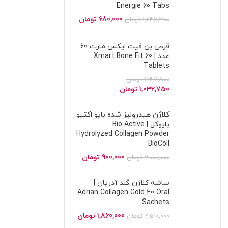
Energie 60 Tabs
680,000
تومان
1,247,400
تومان
قرص بن فیت ایکس مارت 60
عدد | Xmart Bone Fit 60
Tablets
1,147,500
تومان
1,032,750
تومان
کلاژن هیدرولیز شده بایو اکتیو
بایوکل | Bio Active
Hydrolyzed Collagen Powder
BioColl
900,000
تومان
2,000,000
تومان
ساشه کلاژن گلد آدریان |
Adrian Collagen Gold 20 Oral
Sachets
1,860,000
تومان
2,510,000
تومان