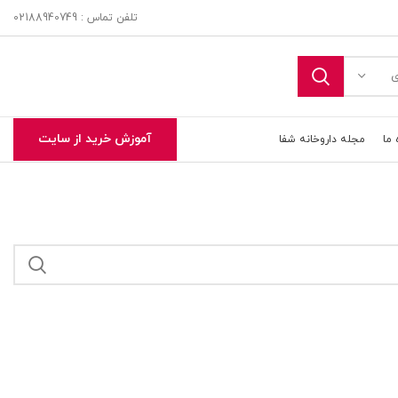
تلفن تماس : 02188940749
ی
آموزش خرید از سایت
 ما
مجله داروخانه شفا