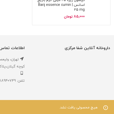
کپسول زیره 25 میلی گرم باریج
اسانس | Barij essence cumin
25 mg
85,000
تومان
داروخانه آنلاین شفا مرکزی
اطلاعات تماس
تهران، ‎وليعصر ،بالاتر از طالقاني ،
كوچه گيلان،پلاک ۱،داروخانه شفا مر
تلفن: 02188940749
هیچ محصولی یافت نشد.