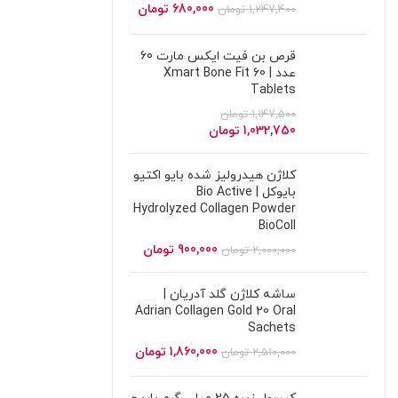
680,000
تومان
1,247,400
تومان
قرص بن فیت ایکس مارت 60
عدد | Xmart Bone Fit 60
Tablets
1,147,500
تومان
1,032,750
تومان
کلاژن هیدرولیز شده بایو اکتیو
بایوکل | Bio Active
Hydrolyzed Collagen Powder
BioColl
900,000
تومان
2,000,000
تومان
ساشه کلاژن گلد آدریان |
Adrian Collagen Gold 20 Oral
Sachets
1,860,000
تومان
2,510,000
تومان