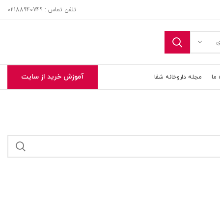
تلفن تماس : 02188940749
ی
آموزش خرید از سایت
 ما
مجله داروخانه شفا