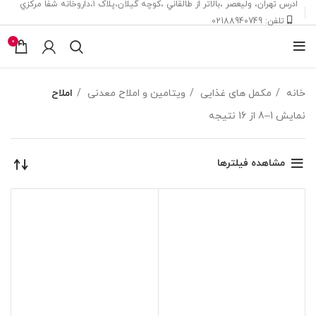
ادرس تهران، ‎وليعصر ،بالاتر از طالقاني ،كوچه گيلان،پلاک ۱،داروخانه شفا مركزي
تلفن: 02188940749
0
خانه
مکمل های غذایی
ویتامین و املاح معدنی
املاح
نمایش 1–8 از 16 نتیجه
مشاهده فیلترها