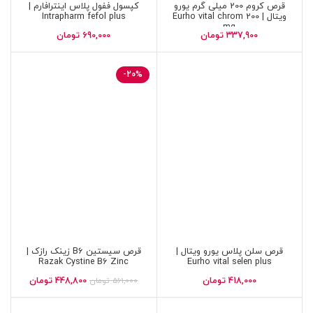
قرص کروم 200 میلی گرم یورو
کپسول ففول پلاس اینترافارم |
ویتال | Eurho vital chrom 200
Intrapharm fefol plus
mg
337,900
تومان
690,000
تومان
-20%
قرص سلن پلاس یورو ویتال |
قرص سیستین B6 زینک رازک |
Razak Cystine B6 Zinc
Eurho vital selen plus
418,000
تومان
448,800
تومان
561,000
تومان