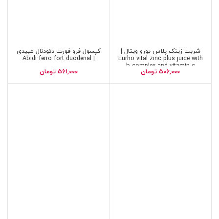
شربت زینک پلاس یورو ویتال |
کپسول فرو فورت دئودنال عبیدی
| Abidi ferro fort duodenal
Eurho vital zinc plus juice with
b complex and vitamin c
506,000
تومان
561,000
تومان