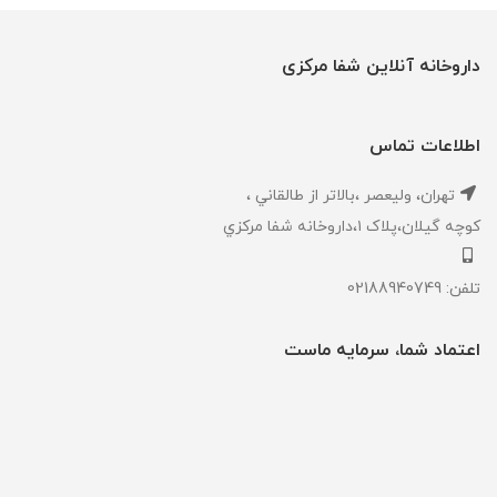
داروخانه آنلاین شفا مرکزی
اطلاعات تماس
تهران، ‎وليعصر ،بالاتر از طالقاني ،
كوچه گيلان،پلاک ۱،داروخانه شفا مركزي
تلفن: 02188940749
اعتماد شما، سرمایه ماست