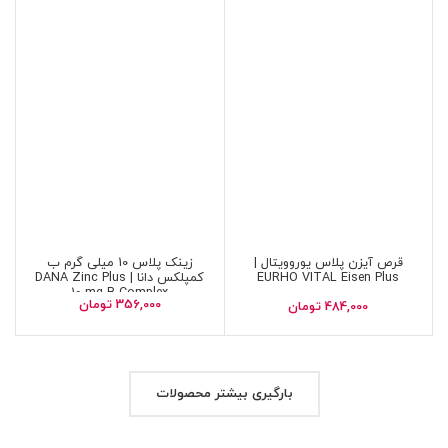
قرص آیزن پلاس یوروویتال |
زینک پلاس 10 میلی گرم ب
EURHO VITAL Eisen Plus
کمپلکس دانا | DANA Zinc Plus
10 mg B Complex
356,000
تومان
484,000
تومان
بارگیری بیشتر محصولات