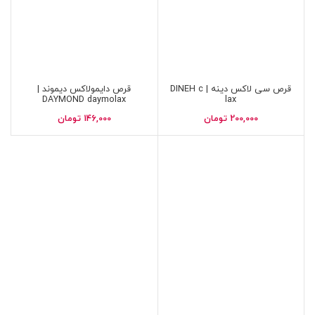
قرص سی لاکس دینه | DINEH c
قرص دایمولاکس دیموند |
DAYMOND daymolax
lax
200,000
تومان
146,000
تومان