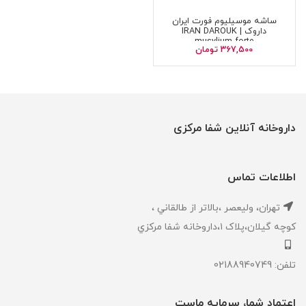
ساشه موسیلیوم فورت ایران
داروک | IRAN DAROUK
musylium forte
367,500
تومان
داروخانه آنلاین شفا مرکزی
اطلاعات تماس
تهران، ‎وليعصر ،بالاتر از طالقاني ،
كوچه گيلان،پلاک ۱،داروخانه شفا مركزي
تلفن: 02188940749
اعتماد شما، سرمایه ماست