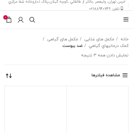
ادرس تهران، ‎وليعصر ،بالاتر از طالقاني ،كوچه گيلان،پلاک ۱،داروخانه شفا مركزي
تلفن: 02188940749
0
خانه
مکمل های غذایی
مکمل های گیاهی
کمک درمانيهاي گياهي
ضد یبوست
نمایش دادن همه 3 نتیجه
مشاهده فیلترها