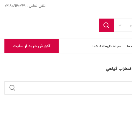
تلفن تماس : 02188940749
ی
آموزش خرید از سایت
 ما
مجله داروخانه شفا
اضطراب گياهي