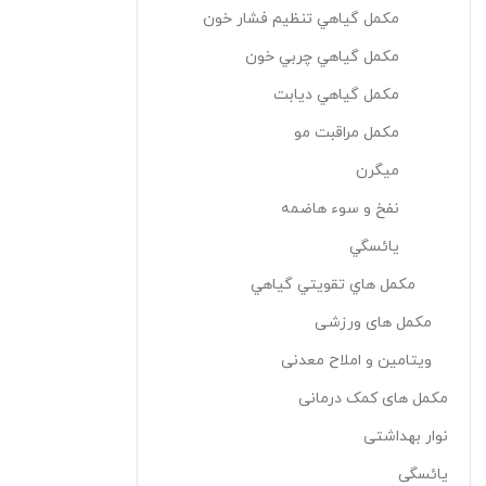
مکمل گياهي تنظيم فشار خون
مکمل گياهي چربي خون
مکمل گياهي ديابت
مکمل مراقبت مو
ميگرن
نفخ و سوء هاضمه
يائسگي
مکمل هاي تقويتي گياهي
مکمل های ورزشی
ویتامین و املاح معدنی
مکمل های کمک درمانی
نوار بهداشتی
یائسگی