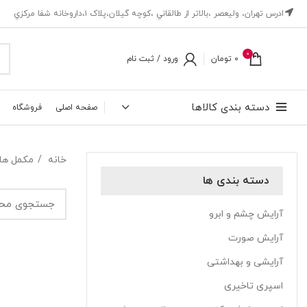
ادرس تهران، ‎وليعصر ،بالاتر از طالقاني ،كوچه گيلان،پلاک ۱،داروخانه شفا مركزي
0
0
تومان
ورود / ثبت نام
دسته بندی کالاها
صفحه اصلی
فروشگاه
خانه
مکمل ها
دسته بندی ها
آرایش چشم و ابرو
آرایش صورت
آرایشی و بهداشتی
اسپری تاخیری