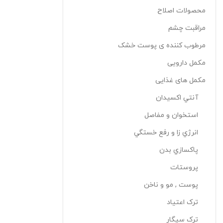
محصولات اصلاح
مراقبت چشم
مرطوب کننده ی پوست خشک
مکمل دارویی
مکمل های غذایی
آنتي اکسيدان
استخوان و مفاصل
انرژي زا و رفع خستگي
پاکسازي بدن
پروستات
پوست , مو و ناخن
ترک اعتياد
ترک سيگار