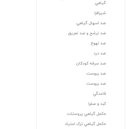
گياهي
شیرافزا
ضد اسهال گياهي
ضد ترشح و ضد تعریق
ضد تهوع
ضد درد
ضد سرفه کودکان
ضد يبوست
ضد یبوست
قاعدگي
کبد و صفرا
مکمل گياهي پروستات
مکمل گياهي ترک اعتياد