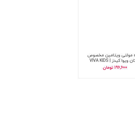
 مولتی ویتامین مخصوص
کوکان ویوا کیدز | VIVA KIDS
multi vitamin drops f
196,600
تومان
babies