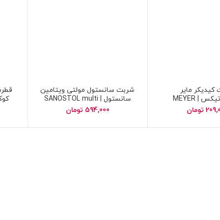
کیدیکر مایر
شربت سانستول مولتی ویتامین
قطره
ویتابیوتیکس | MEYER
سانستول | SANOSTOL multi
or
vitamin sanostol
VITABIOTICS c
209,
تومان
594,000
تومان