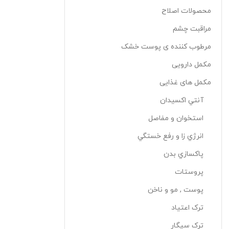
محصولات اصلاح
مراقبت چشم
مرطوب کننده ی پوست خشک
مکمل دارویی
مکمل های غذایی
آنتي اکسيدان
استخوان و مفاصل
انرژي زا و رفع خستگي
پاکسازي بدن
پروستات
پوست , مو و ناخن
ترک اعتياد
ترک سيگار