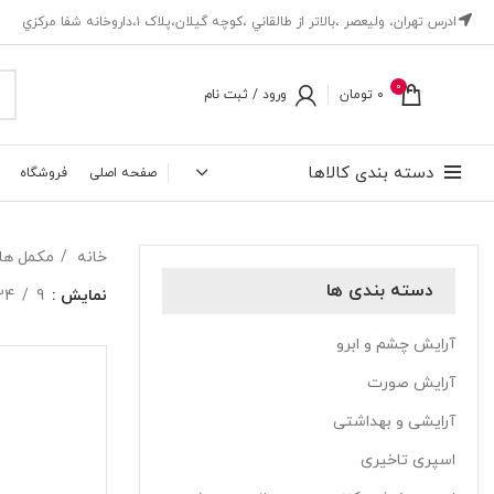
ادرس تهران، ‎وليعصر ،بالاتر از طالقاني ،كوچه گيلان،پلاک ۱،داروخانه شفا مركزي
0
0
تومان
ورود / ثبت نام
دسته بندی کالاها
صفحه اصلی
فروشگاه
خانه
مکمل ها
دسته بندی ها
نمایش
9
24
آرایش چشم و ابرو
آرایش صورت
آرایشی و بهداشتی
اسپری تاخیری