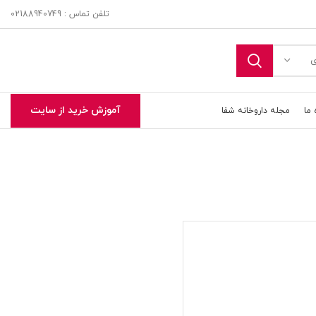
تلفن تماس : 02188940749
ی
آموزش خرید از سایت
 ما
مجله داروخانه شفا