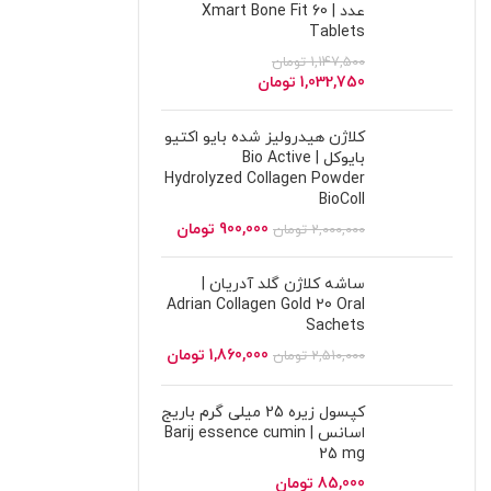
عدد | Xmart Bone Fit 60
Tablets
1,147,500
تومان
1,032,750
تومان
کلاژن هیدرولیز شده بایو اکتیو
بایوکل | Bio Active
Hydrolyzed Collagen Powder
BioColl
900,000
تومان
2,000,000
تومان
ساشه کلاژن گلد آدریان |
Adrian Collagen Gold 20 Oral
Sachets
1,860,000
تومان
2,510,000
تومان
کپسول زیره 25 میلی گرم باریج
اسانس | Barij essence cumin
25 mg
85,000
تومان