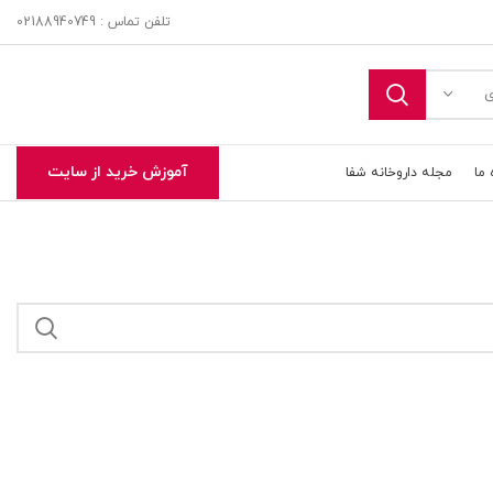
تلفن تماس : 02188940749
ی
آموزش خرید از سایت
 ما
مجله داروخانه شفا