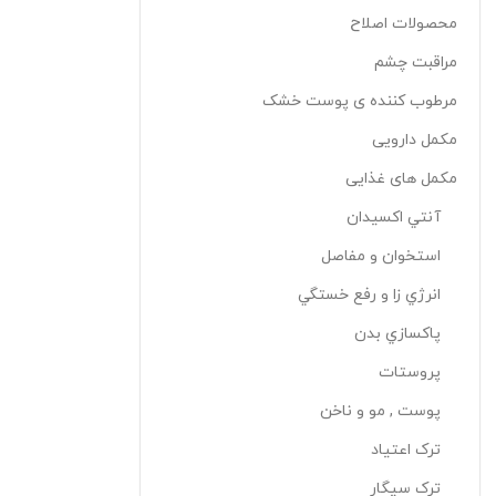
محصولات اصلاح
مراقبت چشم
مرطوب کننده ی پوست خشک
مکمل دارویی
مکمل های غذایی
آنتي اکسيدان
استخوان و مفاصل
انرژي زا و رفع خستگي
پاکسازي بدن
پروستات
پوست , مو و ناخن
ترک اعتياد
ترک سيگار