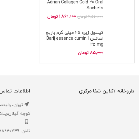
Adrian Collagen Gold 20 Oral
Sachets
1,860,000
تومان
2,510,000
تومان
کپسول زیره 25 میلی گرم باریج
اسانس | Barij essence cumin
25 mg
85,000
تومان
داروخانه آنلاین شفا مرکزی
اطلاعات تماس
تهران، ‎وليعصر ،بالاتر از طالقاني ،
كوچه گيلان،پلاک ۱،داروخانه شفا مر
تلفن: 02188940749