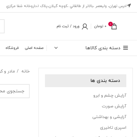
ادرس تهران، ‎وليعصر ،بالاتر از طالقاني ،كوچه گيلان،پلاک ۱،داروخانه شفا مركزي
0
0
تومان
ورود / ثبت نام
دسته بندی کالاها
صفحه اصلی
فروشگاه
خانه
مادر و 
دسته بندی ها
آرایش چشم و ابرو
آرایش صورت
آرایشی و بهداشتی
اسپری تاخیری