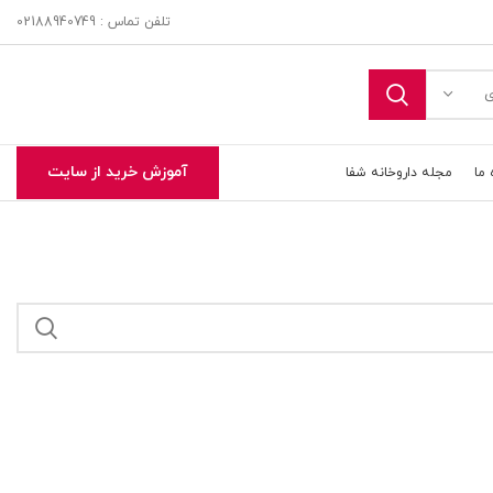
تلفن تماس : 02188940749
ی
آموزش خرید از سایت
 ما
مجله داروخانه شفا