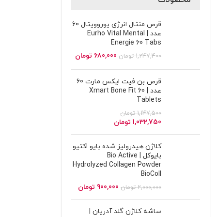
محصولات
قرص منتال انرژی یوروویتال 60
عدد | Eurho Vital Mental
Energie 60 Tabs
680,000
تومان
1,247,400
تومان
قرص بن فیت ایکس مارت 60
عدد | Xmart Bone Fit 60
Tablets
1,147,500
تومان
1,032,750
تومان
کلاژن هیدرولیز شده بایو اکتیو
بایوکل | Bio Active
Hydrolyzed Collagen Powder
BioColl
900,000
تومان
2,000,000
تومان
ساشه کلاژن گلد آدریان |