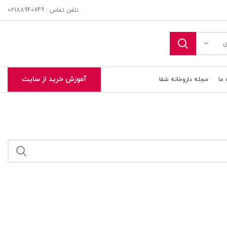
تلفن تماس : 02188940749
ی
آموزش خرید از سایت
 ما
مجله داروخانه شفا