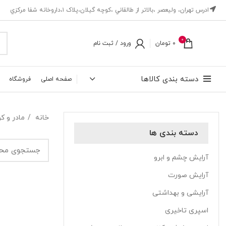
ادرس تهران، ‎وليعصر ،بالاتر از طالقاني ،كوچه گيلان،پلاک ۱،داروخانه شفا مركزي
0
0
تومان
ورود / ثبت نام
دسته بندی کالاها
صفحه اصلی
فروشگاه
خانه
مادر و 
دسته بندی ها
آرایش چشم و ابرو
آرایش صورت
آرایشی و بهداشتی
اسپری تاخیری