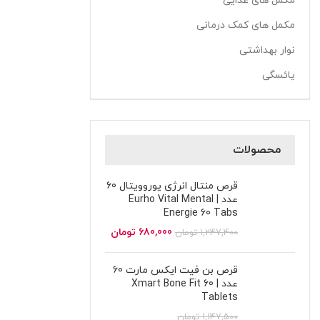
مکمل های غذایی
مکمل های کمک درمانی
نوار بهداشتی
یائسگی
محصولات
قرص منتال انرژی یوروویتال 60
عدد | Eurho Vital Mental
Energie 60 Tabs
680,000
تومان
1,247,400
تومان
قرص بن فیت ایکس مارت 60
عدد | Xmart Bone Fit 60
Tablets
1,147,500
تومان