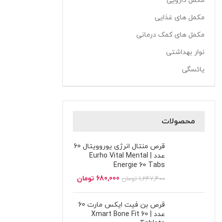
مکمل دارویی
مکمل های غذایی
مکمل های کمک درمانی
نوار بهداشتی
یائسگی
محصولات
قرص منتال انرژی یوروویتال 60
عدد | Eurho Vital Mental
Energie 60 Tabs
680,000
تومان
1,247,400
تومان
قرص بن فیت ایکس مارت 60
عدد | Xmart Bone Fit 60