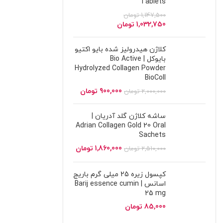
Tablets
1,147,500
تومان
1,032,750
تومان
کلاژن هیدرولیز شده بایو اکتیو
بایوکل | Bio Active
Hydrolyzed Collagen Powder
BioColl
900,000
تومان
2,000,000
تومان
ساشه کلاژن گلد آدریان |
Adrian Collagen Gold 20 Oral
Sachets
1,860,000
تومان
2,510,000
تومان
کپسول زیره 25 میلی گرم باریج
اسانس | Barij essence cumin
25 mg
85,000
تومان