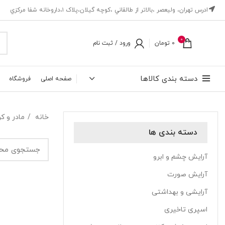
ادرس تهران، ‎وليعصر ،بالاتر از طالقاني ،كوچه گيلان،پلاک ۱،داروخانه شفا مركزي
0
0
تومان
ورود / ثبت نام
دسته بندی کالاها
صفحه اصلی
فروشگاه
خانه
مادر و 
دسته بندی ها
آرایش چشم و ابرو
آرایش صورت
آرایشی و بهداشتی
اسپری تاخیری