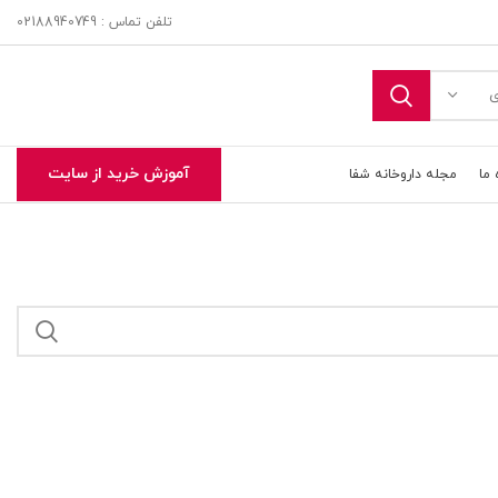
تلفن تماس : 02188940749
ی
آموزش خرید از سایت
 ما
مجله داروخانه شفا