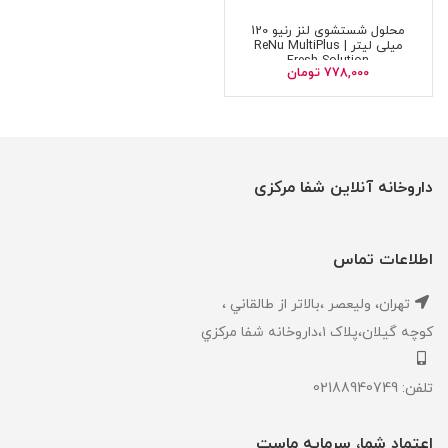
محلول شستشوی لنز رنیو 120
میلی لیتر | ReNu MultiPlus
Fresh Solution
778,000
تومان
داروخانه آنلاین شفا مرکزی
اطلاعات تماس
تهران، ‎وليعصر ،بالاتر از طالقاني ،
كوچه گيلان،پلاک ۱،داروخانه شفا مركزي
تلفن: 02188940749
اعتماد شما، سرمایه ماست