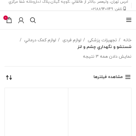
ادرس تهران، ‎وليعصر ،بالاتر از طالقاني ،كوچه گيلان،پلاک ۱،داروخانه شفا مركزي
تلفن: 02188940749
0
خانه
تجهیزات پزشکی
لوازم فردی
لوازم کمک درماني
شستشو و نگهداري چشم و لنز
نمایش دادن همه 3 نتیجه
مشاهده فیلترها