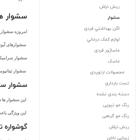
ريش تراش
سشوار ها
سشوار
لگن بهداشتي فردی
امروزه سشوار ها 
لوازم کمک درماني
سشوارهای آیون
ماساژور فردی
سشوار سرامیک
ماسک
سشوار تیتانیوم
محصولات ارتوپدی
تست بارداری
سشوار سرا
دسته بندی نشده
این سشوار ها د
رنگ مو تیوپی
این ویژگی باعث
رنگ مو گیاهی
گوشواره ت
ریش تراش
زیبایی ناخن