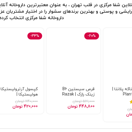
نلاین شفا مرکزی در قلب تهران ، به عنوان معتبرترین
داروخانه آنلا
ایشی و پوستی و بهترین برندهای سشوار
را در اختیار مشتریان عز
داروخانه شفا مرکزی انتخاب کرده 
-34%
-20%
ه پلانتا |
قرص سیستین B6
کپسول آرترولیستیکا
Plan
زینک رازک | Razak
هولیستیکا |
Artrolistica holistica
Cystine B6 Zinc
561,000
تومان
640,000
تومان
448,800
تومان
420,000
تومان
ان
ان