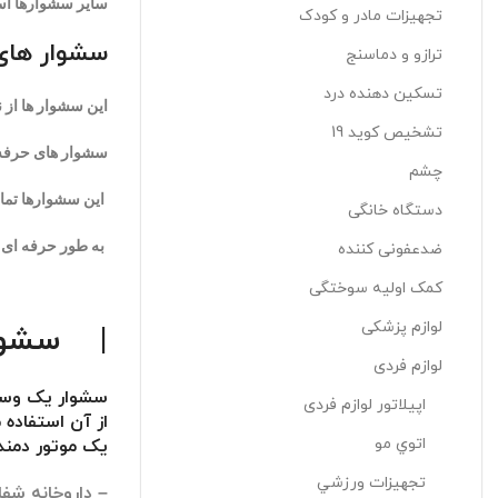
سایر سشوارها ا
تجهیزات مادر و کودک
سشوار های 
ترازو و دماسنج
تسکین دهنده درد
این سشوار ها از
تشخیص کوید 19
سشوار های حرفه‌ 
چشم
این سشوارها تمام
دستگاه خانگی
به طور حرفه ای م
ضدعفونی کننده
کمک اولیه سوختگی
لوازم پزشکی
|
سشوا
لوازم فردی
سشوار یک وسی
اپيلاتور لوازم فردی
از آن استفاده
اتوي مو
یک موتور دمند
تجهيزات ورزشي
– داروخانه شفا