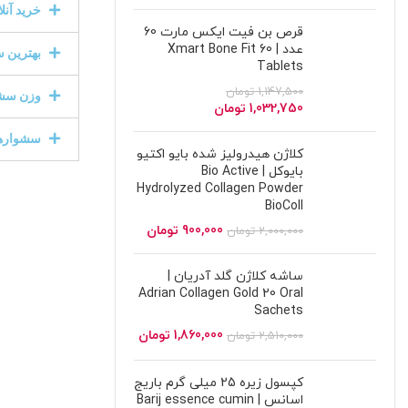
خرید آنل
قرص بن فیت ایکس مارت 60
عدد | Xmart Bone Fit 60
بهترین س
Tablets
1,147,500
تومان
وزن سشوا
1,032,750
تومان
سشوارهای
کلاژن هیدرولیز شده بایو اکتیو
بایوکل | Bio Active
Hydrolyzed Collagen Powder
BioColl
900,000
تومان
2,000,000
تومان
ساشه کلاژن گلد آدریان |
Adrian Collagen Gold 20 Oral
Sachets
1,860,000
تومان
2,510,000
تومان
کپسول زیره 25 میلی گرم باریج
اسانس | Barij essence cumin