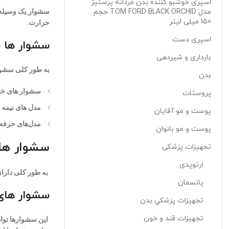
اسپری خوشبو کننده بدن مردانه پرستیژ
مدل TOM FORD BLACK ORCHID حجم
سشوار یک وسیله ا
150 میلی لیتر
حرارت.
اسپری دست
سشوار ها 
بارداری و شیردهی
به طور کلی سشوا
بدن
سشوار های خا
پروستات
مدل های نیمه 
پوست و مو آقایان
مدل‌های حرفه‌
پوست و مو بانوان
سشوار های
تجهیزات پزشکی
ارتوپدی
به طور کلی دارای
پانسمان
سشوار های 
تجهيزات پزشکي بدن
تجهیزات قند و خون
این سشوارها توان