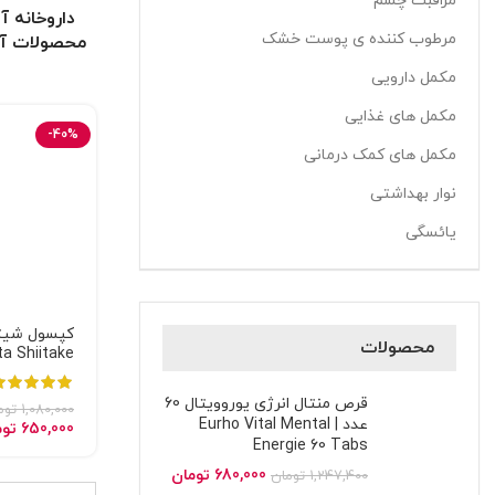
مراقبت چشم
داروخانه آ
مرطوب کننده ی پوست خشک
محصولات آر
مکمل دارویی
مکمل های غذایی
-40%
مکمل های کمک درمانی
نوار بهداشتی
یائسگی
کپسول شیتاک
محصولات
ta Shiitake
قرص منتال انرژی یوروویتال 60
1,080,000
توم
عدد | Eurho Vital Mental
650,000
توم
Energie 60 Tabs
680,000
تومان
1,247,400
تومان