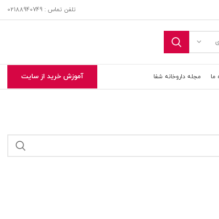
تلفن تماس : 02188940749
ی
آموزش خرید از سایت
 ما
مجله داروخانه شفا