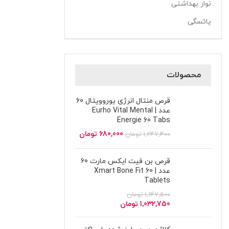
نوار بهداشتی
یائسگی
محصولات
قرص منتال انرژی یوروویتال 60
عدد | Eurho Vital Mental
Energie 60 Tabs
680,000
تومان
1,247,400
تومان
قرص بن فیت ایکس مارت 60
عدد | Xmart Bone Fit 60
Tablets
1,147,500
تومان
1,032,750
تومان