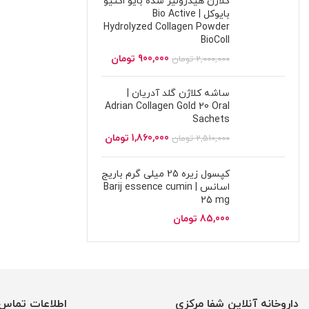
کلاژن هیدرولیز شده بایو اکتیو
بایوکل | Bio Active
Hydrolyzed Collagen Powder
BioColl
900,000
تومان
2,000,000
تومان
ساشه کلاژن گلد آدریان |
Adrian Collagen Gold 20 Oral
Sachets
1,860,000
تومان
2,510,000
تومان
کپسول زیره 25 میلی گرم باریج
اسانس | Barij essence cumin
25 mg
85,000
تومان
داروخانه آنلاین شفا مرکزی
اطلاعات تماس