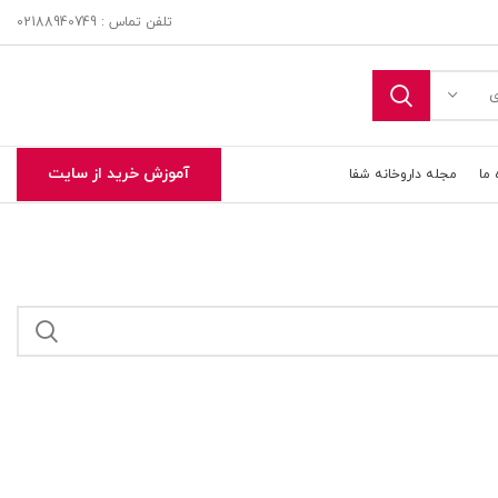
تلفن تماس : 02188940749
ی
آموزش خرید از سایت
 ما
مجله داروخانه شفا