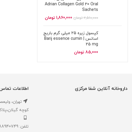
Adrian Collagen Gold 20 Oral
Sachets
1,860,000
تومان
2,510,000
تومان
کپسول زیره 25 میلی گرم باریج
اسانس | Barij essence cumin
25 mg
85,000
تومان
داروخانه آنلاین شفا مرکزی
اطلاعات تماس
تهران، ‎وليعصر ،بالاتر از طالقاني ،
كوچه گيلان،پلاک ۱،داروخانه شفا مر
تلفن: 02188940749