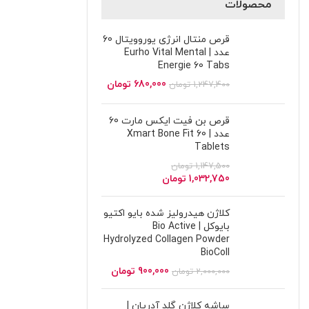
محصولات
قرص منتال انرژی یوروویتال 60
عدد | Eurho Vital Mental
Energie 60 Tabs
680,000
تومان
1,247,400
تومان
قرص بن فیت ایکس مارت 60
عدد | Xmart Bone Fit 60
Tablets
1,147,500
تومان
1,032,750
تومان
کلاژن هیدرولیز شده بایو اکتیو
بایوکل | Bio Active
Hydrolyzed Collagen Powder
BioColl
900,000
تومان
2,000,000
تومان
ساشه کلاژن گلد آدریان |