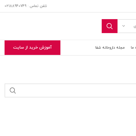
تلفن تماس : 02188940749
ی
آموزش خرید از سایت
 ما
مجله داروخانه شفا