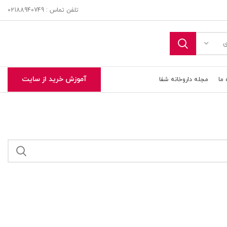
تلفن تماس : 02188940749
ی
آموزش خرید از سایت
 ما
مجله داروخانه شفا