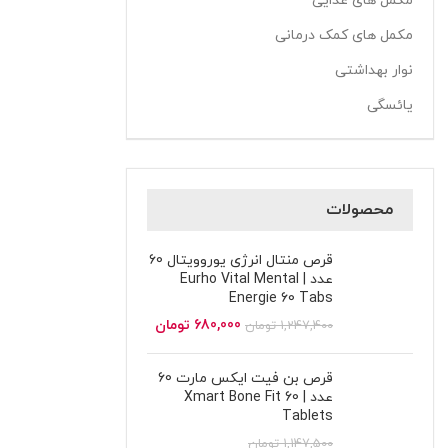
مکمل های غذایی
مکمل های کمک درمانی
نوار بهداشتی
یائسگی
محصولات
قرص منتال انرژی یوروویتال 60
عدد | Eurho Vital Mental
Energie 60 Tabs
680,000
تومان
1,247,400
تومان
قرص بن فیت ایکس مارت 60
عدد | Xmart Bone Fit 60
Tablets
1,147,500
تومان