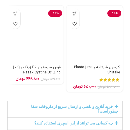
-20%
-40%
کپسول شیتاکه پلانتا | Planta
قرص سیستین B6 زینک رازک |
ک
olistica holistica
Razak Cystine B6 Zinc
Shiitake
448,800
تومان
561,000
تومان
0
650,000
تومان
1,080,000
تومان
خرید آنلاین و تلفنی و ارسال سریع از داروخانه شفا
چطوراست؟
چه کسانی می توانند از این اسپری استفاده کنند؟