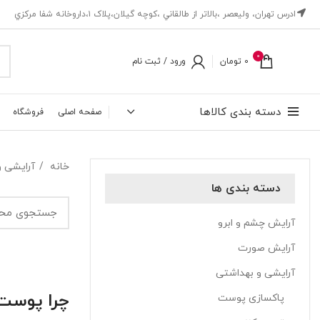
ادرس تهران، ‎وليعصر ،بالاتر از طالقاني ،كوچه گيلان،پلاک ۱،داروخانه شفا مركزي
0
0
تومان
ورود / ثبت نام
دسته بندی کالاها
صفحه اصلی
فروشگاه
خانه
آرایشی 
دسته بندی ها
آرایش چشم و ابرو
آرایش صورت
آرایشی و بهداشتی
چرا پوست
پاکسازی پوست