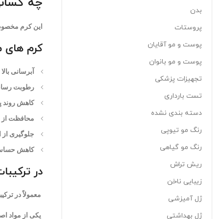
چه کسانی 
بدن
این کرم مخصوص
پروستات
پوست و مو آقایان
کرم های 
پوست و مو بانوان
آبرسانی بالا
تجهیزات پزشکی
رطوبت رسان
تست بارداری
کاهش روند پ
دسته بندی نشده
محافظت از پو
رنگ مو تیوپی
جلوگیری از ا
رنگ مو گیاهی
کاهش حساس
ریش تراش
در ترکیب
زیبایی ناخن
معمولاً در ترکی
ژل آمیزشی
ژل بهداشتی
یکی از مواد اصل