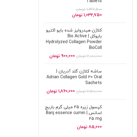
Tablets
1,147,500
تومان
1,032,750
تومان
کلاژن هیدرولیز شده بایو اکتیو
بایوکل | Bio Active
Hydrolyzed Collagen Powder
BioColl
900,000
تومان
2,000,000
تومان
ساشه کلاژن گلد آدریان |
Adrian Collagen Gold 20 Oral
Sachets
1,860,000
تومان
2,510,000
تومان
کپسول زیره 25 میلی گرم باریج
اسانس | Barij essence cumin
25 mg
85,000
تومان