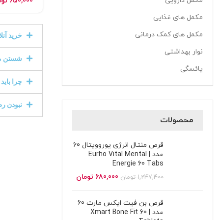
مکمل دارویی
650,000
توم
مکمل های غذایی
مکمل های کمک درمانی
خرید آنل
نوار بهداشتی
شستن مد
یائسگی
چرا بای
نبودن ر
محصولات
قرص منتال انرژی یوروویتال 60
عدد | Eurho Vital Mental
Energie 60 Tabs
680,000
تومان
1,247,400
تومان
قرص بن فیت ایکس مارت 60
عدد | Xmart Bone Fit 60