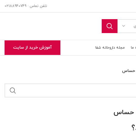
تلفن تماس : 02188940749
ی
آموزش خرید از سایت
 ما
مجله داروخانه شفا
 حساس
 حساس
؟