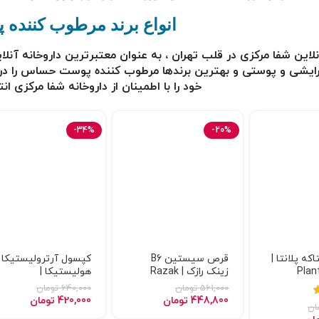
انواع برند مرطوب کنند
نلاین شفا مرکزی در قلب تهران ، به عنوان معتبرترین
داروخانه آنلا
ایشی و پوستی و بهترین برندها مرطوب کننده پوست حساس
را د
خود را با اطمینان از داروخانه شفا مرکزی ان
-34%
-20%
ه پلانتا |
قرص سیستین B6
کپسول آرترولیستیکا
Plan
زینک رازک | Razak
هولیستیکا |
Artrolistica holistica
Cystine B6 Zinc
561,000
تومان
640,000
تومان
448,800
تومان
420,000
تومان
ان