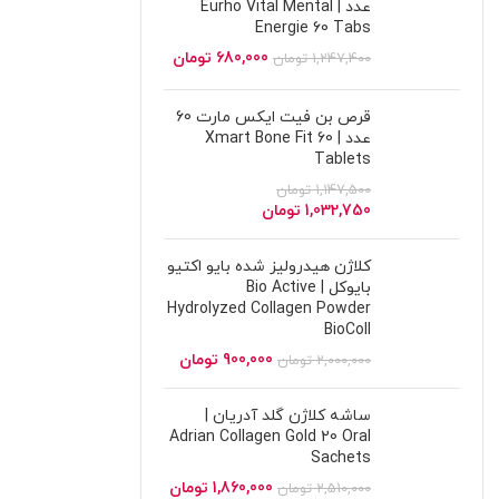
عدد | Eurho Vital Mental
Energie 60 Tabs
680,000
تومان
1,247,400
تومان
قرص بن فیت ایکس مارت 60
عدد | Xmart Bone Fit 60
Tablets
1,147,500
تومان
1,032,750
تومان
کلاژن هیدرولیز شده بایو اکتیو
بایوکل | Bio Active
Hydrolyzed Collagen Powder
BioColl
900,000
تومان
2,000,000
تومان
ساشه کلاژن گلد آدریان |
Adrian Collagen Gold 20 Oral
Sachets
1,860,000
تومان
2,510,000
تومان