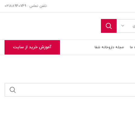
تلفن تماس : 02188940749
ی
آموزش خرید از سایت
 ما
مجله داروخانه شفا