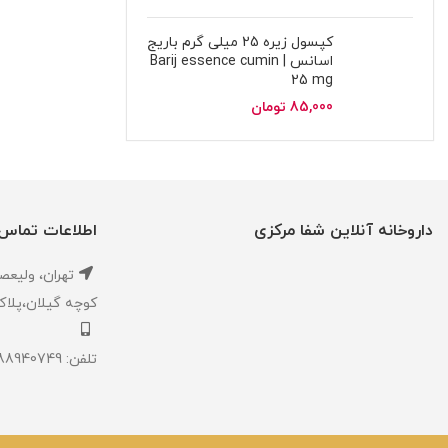
کپسول زیره 25 میلی گرم باریج
اسانس | Barij essence cumin
25 mg
85,000
تومان
داروخانه آنلاین شفا مرکزی
اطلاعات تماس
تهران، ‎وليعصر ،بالاتر از طالقاني ،
كوچه گيلان،پلاک ۱،داروخانه شفا مر
تلفن: 02188940749