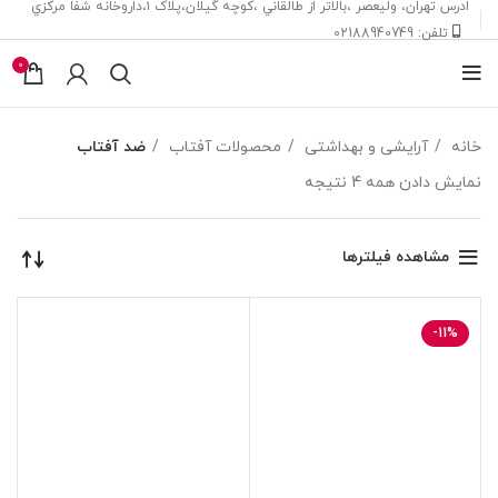
ادرس تهران، ‎وليعصر ،بالاتر از طالقاني ،كوچه گيلان،پلاک ۱،داروخانه شفا مركزي
تلفن: 02188940749
0
خانه
آرایشی و بهداشتی
محصولات آفتاب
ضد آفتاب
نمایش دادن همه 4 نتیجه
مشاهده فیلترها
-11%