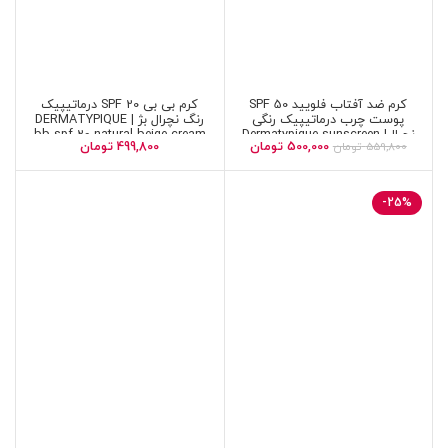
کرم ضد آفتاب فلویید SPF 50
کرم بی بی SPF 20 درماتیپیک
پوست چرب درماتیپیک رنگی
رنگ نچرال بژ | DERMATYPIQUE
نچرال| Dermatypique sunscreen
bb spf 20 natural beige cream
500,000
تومان
499,800
تومان
559,800
تومان
tinted fluid SPF 50
-25%