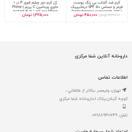
کرم ضد آفتاب بی رنگ پوست
ژل کرم دور چشم قوی 4 در 1
قرمز و حساس SPF 50 درماتیپیک
حاوی ویتامین C پریم | Prime
instant 4 in 1 gel eye lifting
| Dermatypique sunscreen anti
450,000
تومان
1,325,000
تومان
599,800
تومان
cream
redness cream
داروخانه آنلاین شفا مرکزی
اطلاعات تماس
تهران، ‎وليعصر ،بالاتر از طالقاني ،
كوچه گيلان،پلاک ۱،داروخانه شفا مركزي
تلفن: 02188940749
اعتماد شما، سرمایه ماست