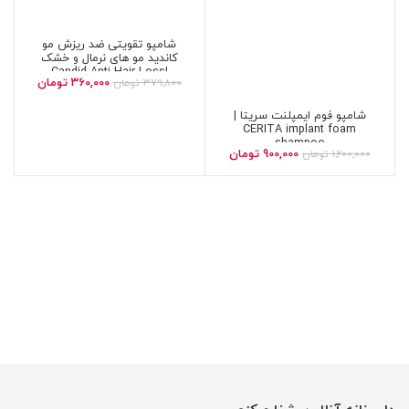
شامپو تقویتی ضد ریزش مو
کاندید مو های نرمال و خشک
|Candid Anti Hair Loss
360,000
تومان
379,800
تومان
Shampoo For Normal And Dry
Hair
شامپو فوم ایمپلنت سریتا |
CERITA implant foam
shampoo
900,000
تومان
1,200,000
تومان