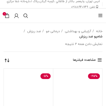
ادرس تهران، ‎وليعصر ،بالاتر از طالقاني ،كوچه گيلان،پلاک ۱،داروخانه شفا مركزي
تلفن: 02188940749
0
خانه
آرایشی و بهداشتی
درمانی مو
ضد ریزش
شامپو ضد ریزش
نمایش دادن همه 2 نتیجه
مشاهده فیلترها
-5%
-25%