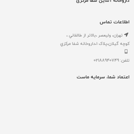
داروخانه آنلاین شفا مرکزی
اطلاعات تماس
تهران، ‎وليعصر ،بالاتر از طالقاني ،
كوچه گيلان،پلاک ۱،داروخانه شفا مركزي
تلفن: 02188940749
اعتماد شما، سرمایه ماست