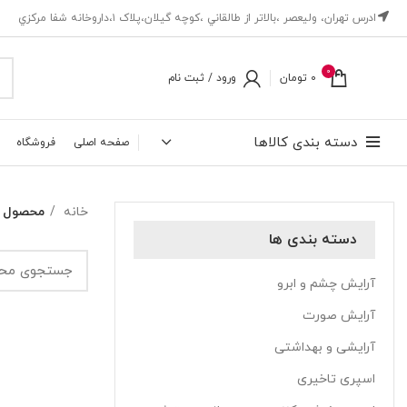
ادرس تهران، ‎وليعصر ،بالاتر از طالقاني ،كوچه گيلان،پلاک ۱،داروخانه شفا مركزي
0
0
تومان
ورود / ثبت نام
دسته بندی کالاها
صفحه اصلی
فروشگاه
خانه
محصول ب
دسته بندی ها
آرایش چشم و ابرو
آرایش صورت
آرایشی و بهداشتی
اسپری تاخیری