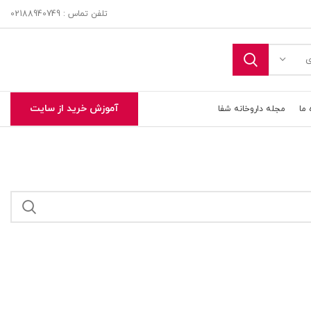
تلفن تماس : 02188940749
ی
آموزش خرید از سایت
 ما
مجله داروخانه شفا