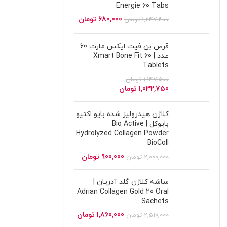
Energie 60 Tabs
680,000
تومان
1,247,400
تومان
قرص بن فیت ایکس مارت 60
عدد | Xmart Bone Fit 60
Tablets
1,147,500
تومان
1,032,750
تومان
کلاژن هیدرولیز شده بایو اکتیو
بایوکل | Bio Active
Hydrolyzed Collagen Powder
BioColl
900,000
تومان
2,000,000
تومان
ساشه کلاژن گلد آدریان |
Adrian Collagen Gold 20 Oral
Sachets
1,860,000
تومان
2,510,000
تومان