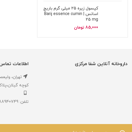
کپسول زیره 25 میلی گرم باریج
اسانس | Barij essence cumin
25 mg
85,000
تومان
داروخانه آنلاین شفا مرکزی
اطلاعات تماس
تهران، ‎وليعصر ،بالاتر از طالقاني ،
كوچه گيلان،پلاک ۱،داروخانه شفا مر
تلفن: 02188940749