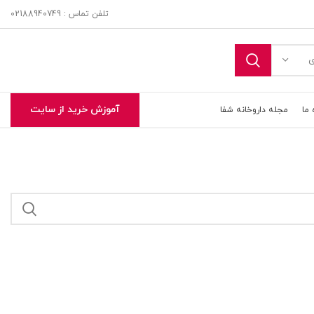
تلفن تماس : 02188940749
ی
آموزش خرید از سایت
 ما
مجله داروخانه شفا