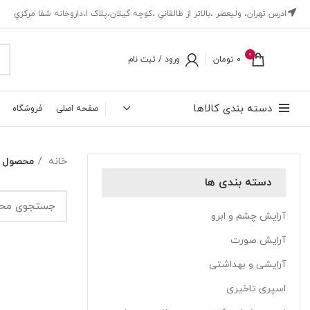
ادرس تهران، ‎وليعصر ،بالاتر از طالقاني ،كوچه گيلان،پلاک ۱،داروخانه شفا مركزي
0
0
تومان
ورود / ثبت نام
دسته بندی کالاها
صفحه اصلی
فروشگاه
خانه
محصول ب
دسته بندی ها
آرایش چشم و ابرو
آرایش صورت
آرایشی و بهداشتی
اسپری تاخیری