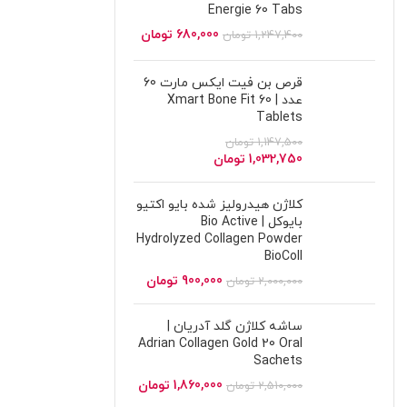
Energie 60 Tabs
680,000
تومان
1,247,400
تومان
قرص بن فیت ایکس مارت 60
عدد | Xmart Bone Fit 60
Tablets
1,147,500
تومان
1,032,750
تومان
کلاژن هیدرولیز شده بایو اکتیو
بایوکل | Bio Active
Hydrolyzed Collagen Powder
BioColl
900,000
تومان
2,000,000
تومان
ساشه کلاژن گلد آدریان |
Adrian Collagen Gold 20 Oral
Sachets
1,860,000
تومان
2,510,000
تومان