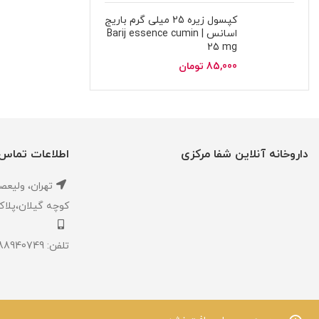
کپسول زیره 25 میلی گرم باریج
اسانس | Barij essence cumin
25 mg
85,000
تومان
داروخانه آنلاین شفا مرکزی
اطلاعات تماس
تهران، ‎وليعصر ،بالاتر از طالقاني ،
كوچه گيلان،پلاک ۱،داروخانه شفا مر
تلفن: 02188940749