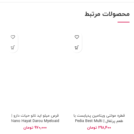
محصولات مرتبط
قطره مولتی ویتامین پدیابست با
قرص میلو اید نانو حیات دارو |
طعم پرتغال | Pedia Best Multi
Nano Hayat Darou Myeloaid
Vitamin Drops
298,400
تومان
970,000
تومان