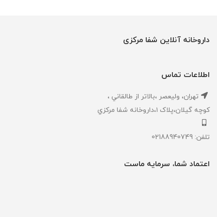
داروخانه آنلاین شفا مرکزی
اطلاعات تماس
تهران، ‎وليعصر ،بالاتر از طالقاني ،
كوچه گيلان،پلاک ۱،داروخانه شفا مركزي
تلفن: 02188940749
اعتماد شما، سرمایه ماست