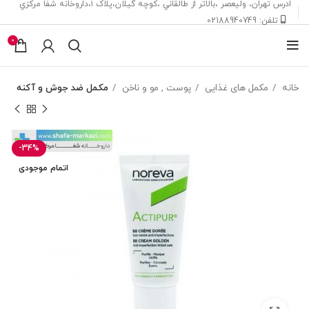
ادرس تهران، ‎وليعصر ،بالاتر از طالقاني ،كوچه گيلان،پلاک ۱،داروخانه شفا مركزي
تلفن: 02188940749
0
خانه
مکمل های غذایی
پوست , مو و ناخن
مکمل ضد جوش و آکنه
-34%
اتمام موجودی