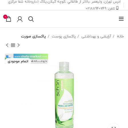
ادرس تهران، ‎وليعصر ،بالاتر از طالقاني ،كوچه گيلان،پلاک ۱،داروخانه شفا مركزي
تلفن: 02188940749
0
خانه
آرایشی و بهداشتی
پاکسازی پوست
پاکسازی صورت
اتمام موجودی