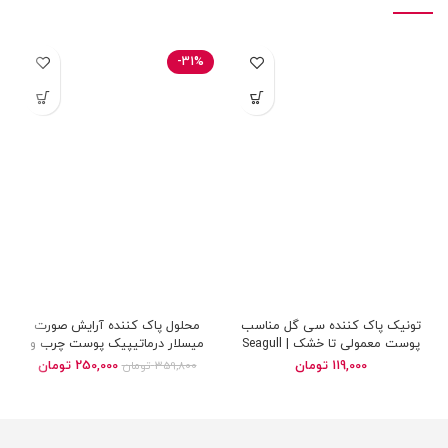
-31%
تونیک پاک کننده سی گل مناسب
محلول پاک کننده آرایش صورت
پوست معمولی تا خشک | Seagull
میسلار درماتیپیک پوست چرب و
cleansing tonic skin dry and
مختلط | Dermatypique micellar
119,000
تومان
250,000
تومان
359,800
تومان
cleansing water
normal