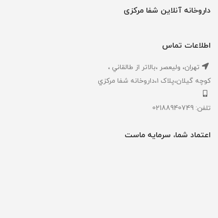
داروخانه آنلاین شفا مرکزی
اطلاعات تماس
تهران، ‎وليعصر ،بالاتر از طالقاني ،
كوچه گيلان،پلاک ۱،داروخانه شفا مركزي
تلفن: 02188940749
اعتماد شما، سرمایه ماست