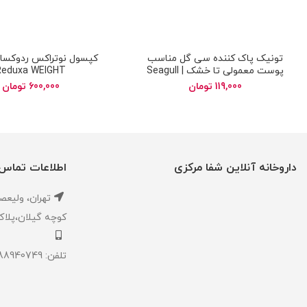
تونیک پاک کننده سی گل مناسب
پوست معمولی تا خشک | Seagull
Reduxa WEIGHT
cleansing tonic skin dry and
119,000
تومان
600,000
تومان
normal
داروخانه آنلاین شفا مرکزی
اطلاعات تماس
تهران، ‎وليعصر ،بالاتر از طالقاني ،
كوچه گيلان،پلاک ۱،داروخانه شفا مر
تلفن: 02188940749