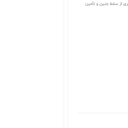
ری از سقط جنین و تأمین
پاسخگوی سوالات شما
با خیال راحت خرید کنید
تضمین اصالت محصولات