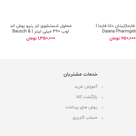
رماژلیتان دانا فارما |
محلول شستشوی لنز رنیو بوش اند
Daana Pharmgeli
لوب 360 میلی لیتر | Bausch &
Lomb ReNu MultiPlus Fresh
650,000
تومان
1,350,000
تومان
Solution
خدمات مشتریان
آموزش خرید
بازگشت کالا
روش های پرداخت
حساب کاربری