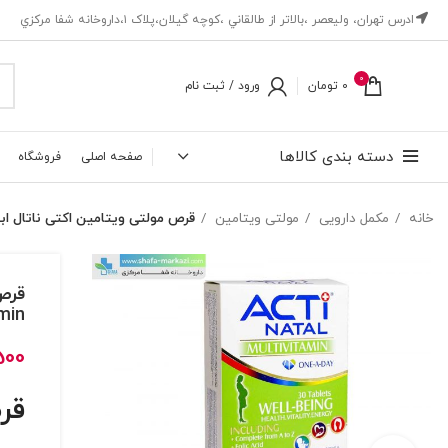
ادرس تهران، ‎وليعصر ،بالاتر از طالقاني ،كوچه گيلان،پلاک ۱،داروخانه شفا مركزي
0
0
تومان
ورود / ثبت نام
دسته بندی کالاها
صفحه اصلی
فروشگاه
خانه
مکمل دارویی
مولتی ویتامین
قرص مولتی ویتامین اکتی ناتال ابیان | iss acti natal multivitamin
min
500
قر