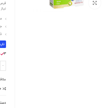
بزرگنمایی تصویر
قرص 
نیاز 
من
جل
تأ
تاریخ
3 در انبار
علاق
م
دسته