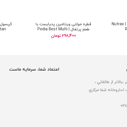
کپسول نوتراکس ردوکسا | Nutrax
قطره مولتی ویتامین پدیابست با
کپسول فا
طعم پرتغال | Pedia Best Multi
tan
Vitamin Drops
298,400
تومان
اعتماد شما، سرمایه ماست
كزي