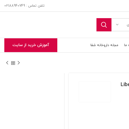
تلفن تماس : 02188940749
ی
آموزش خرید از سایت
 ما
مجله داروخانه شفا
Liberty s
تحویل اکسپرس در تهران و حومه