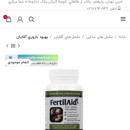
ادرس تهران، ‎وليعصر ،بالاتر از طالقاني ،كوچه گيلان،پلاک ۱،داروخانه شفا مركزي
تلفن: 02188940749
0
خانه
مکمل های غذایی
مکمل هاي آقايان
بهبود باروري آقايان
اتمام موجودی