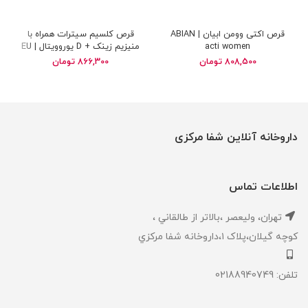
قرص اکتی وومن ابیان | ABIAN
قرص کلسیم سیترات همراه با
acti women
منیزیم زینک + D یوروویتال | EU
RHO VITAL Calcium Citrate and
808,500
تومان
866,300
تومان
Magnesium Zinc and Vitamin D
داروخانه آنلاین شفا مرکزی
اطلاعات تماس
تهران، ‎وليعصر ،بالاتر از طالقاني ،
كوچه گيلان،پلاک ۱،داروخانه شفا مركزي
تلفن: 02188940749