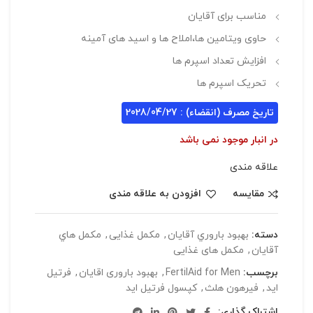
مناسب برای آقایان
حاوی ویتامین ها،املاح ها و اسید های آمینه
افزایش تعداد اسپرم ها
تحریک اسپرم ها
تاریخ مصرف (انقضاء) : 2028/04/27
در انبار موجود نمی باشد
علاقه مندی
مقایسه
افزودن به علاقه مندی
دسته:
بهبود باروري آقايان
,
مکمل غذایی
,
مکمل هاي
آقايان
,
مکمل های غذایی
برچسب:
FertilAid for Men
,
بهبود باروری اقایان
,
فرتیل
اید
,
فیرهون هلث
,
کپسول فرتیل اید
اشتراک گذاری: