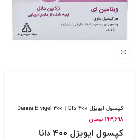
بزرگنمایی تصویر
کپسول ایویژل 400 دانا | Danna E vigel 400
193,698
تومان
کپسول ایویژل 400 دانا