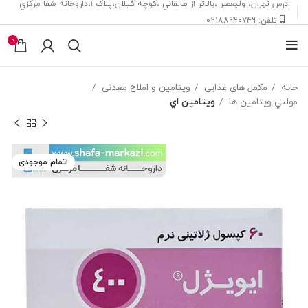
ادرس تهران، ‎وليعصر ،بالاتر از طالقاني ،كوچه گيلان،پلاک ۱،داروخانه شفا مركزي
تلفن: 02188940749
0
خانه
مکمل های غذایی
ویتامین و املاح معدنی
مولتي ويتامين ها
ويتامين اي
اتمام موجودی