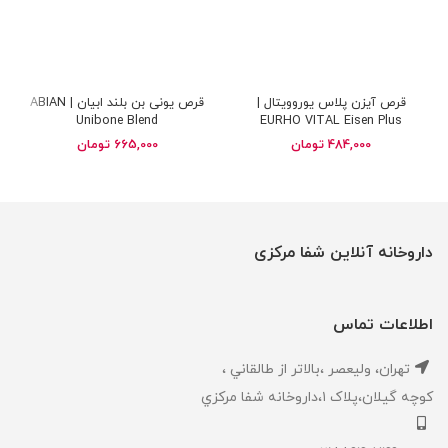
قرص آیزن پلاس یوروویتال |
قرص یونی بن بلند ابیان | ABIAN
Unibone Blend
EURHO VITAL Eisen Plus
484,000
تومان
665,000
تومان
داروخانه آنلاین شفا مرکزی
اطلاعات تماس
تهران، ‎وليعصر ،بالاتر از طالقاني ،
كوچه گيلان،پلاک ۱،داروخانه شفا مركزي